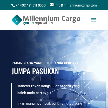
+44(0) 121 311 0550
info@millenniumcargo.com
RAKAN NIAGA YANG BOLEH ANDA PERCAYAI…
JUMPA PASUKAN
Mencari rakan kongsi luar negara yang
boleh anda percayai?
Ingin menambah baik perkhidmatan yang