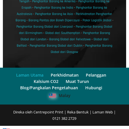
Tengah
-
Penghantar Barang ke Amerika
-
Penghantar Barang ke
Eropah
-
Penghantar Barang ke India
-
Penghantar Barang ke
Australasia
-
Penghantar Barang ke Asia
-
Perkhidmatan Penghantar
Barang
-
Barang Pantas dan Boleh Dipercayai
-
Pakar Logistik Global
-
Penghantar Barang Global dari Liverpool
-
Penghantar Barang Global
dari Birmingham
-
Global dari Southampton
-
Penghantar Barang
Global dari London
-
Barang Global dari Felixstowe
-
Global dari
Belfast
-
Penghantar Barang Global dari Dublin
-
Penghantar Barang
Global dari Glasgow
Laman Utama
Perkhidmatan
Pelanggan
Kalsium CO2
Muat Turun
Blog/Pangkalan Pengetahuan
Hubungi
Malay
Direka oleh Centrepoint Print | Reka Bentuk | Laman Web |
0121 382 2729