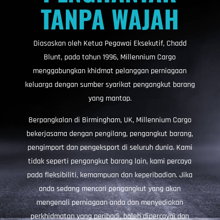
TANPA WAJAH
Diasaskan oleh Ketua Pegawai Eksekutif, Chadd
Blunt, pada tahun 1996, Millennium Cargo
menggabungkan khidmat pelanggan perniagaan
keluarga dengan sumber syarikat pengangkut barang
yang mantap.
Berpangkalan di Birmingham, UK, Millennium Cargo
bekerjasama dengan pengilang, pengangkut barang,
pengimport dan pengeksport di seluruh dunia. Kami
tidak seperti pengangkut barang lain, kami percaya
pada fleksibiliti, kemampuan dan keperibadian. Jika
anda sedang mencari pengangkut yang akan
mengenali perniagaan anda dan menyediakan
perkhidmatan yang peribadi, boleh dipercayai dan