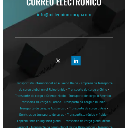
CORREO ELECTRÓNICO
info@millenniumcargo.com
Transportista internacional en el Reino Unido
-
Empresa de transporte
de carga global en el Reino Unido
-
Transporte de carga a China
-
Transporte de carga a Oriente Medio
-
Transporte de carga a América
-
Transporte de carga a Europa
-
Transporte de carga a la India
-
Transporte de carga a Australasia
-
Transporte de carga a Asia
-
Servicios de transporte de carga
-
Transportista rápido y fiable
-
Especialistas en logística global
-
Transporte de carga global desde
Liverpool
-
Transporte de carga global desde Birmingham
-
Transporte