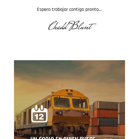
Espero trabajar contigo pronto…
Chadd Blunt
.