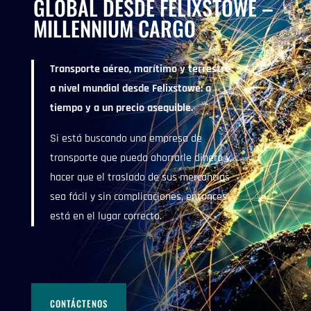
GLOBAL DESDE FELIXSTOWE –
MILLENNIUM CARGO
Transporte aéreo, marítimo y terrestre
a nivel mundial desde Felixstowe: a
tiempo y a un precio asequible.
Si está buscando una empresa de
transporte que pueda ahorrarle dinero y
hacer que el traslado de sus mercancías
sea fácil y sin complicaciones, entonces
está en el lugar correcto.
CONTÁCTENOS