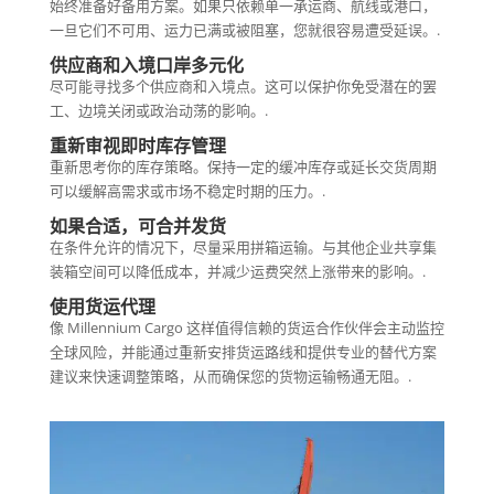
始终准备好备用方案。如果只依赖单一承运商、航线或港口，
一旦它们不可用、运力已满或被阻塞，您就很容易遭受延误。.
供应商和入境口岸多元化
尽可能寻找多个供应商和入境点。这可以保护你免受潜在的罢
工、边境关闭或政治动荡的影响。.
重新审视即时库存管理
重新思考你的库存策略。保持一定的缓冲库存或延长交货周期
可以缓解高需求或市场不稳定时期的压力。.
如果合适，可合并发货
在条件允许的情况下，尽量采用拼箱运输。与其他企业共享集
装箱空间可以降低成本，并减少运费突然上涨带来的影响。.
使用货运代理
像 Millennium Cargo 这样值得信赖的货运合作伙伴会主动监控
全球风险，并能通过重新安排货运路线和提供专业的替代方案
建议来快速调整策略，从而确保您的货物运输畅通无阻。.