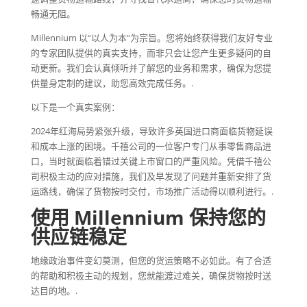
畅通无阻。
Millennium 以“以人为本”为宗旨。您将始终获得我们友好专业
的专家团队提供的真实支持，而非只会让您产生更多疑问的自
动更新。我们会认真倾听并了解您的业务和需求，确保为您提
供量身定制的建议，助您高效完成任务。.
以下是一个真实案例：
2024年红海局势紧张升级，导致许多英国进口商面临货物延误
和成本上涨的困境。千禧公司的一位客户专门从事零售商品进
口，当时就面临着错过关键上市窗口的严重风险。凭借千禧公
司积极主动的应对措施，我们及早发现了问题并重新安排了货
运路线，确保了货物按时交付，市场推广活动得以顺利进行。.
使用 Millennium 保持您的
供应链稳定
地缘政治事件变幻莫测，但您的货运策略不必如此。有了合适
的帮助和积极主动的规划，您就能渡过难关，确保货物按时送
达目的地。.