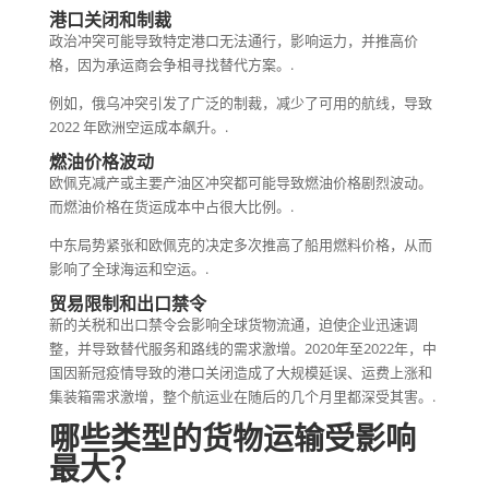
港口关闭和制裁
政治冲突可能导致特定港口无法通行，影响运力，并推高价
格，因为承运商会争相寻找替代方案。.
例如，俄乌冲突引发了广泛的制裁，减少了可用的航线，导致
2022 年欧洲空运成本飙升。.
燃油价格波动
欧佩克减产或主要产油区冲突都可能导致燃油价格剧烈波动。
而燃油价格在货运成本中占很大比例。.
中东局势紧张和欧佩克的决定多次推高了船用燃料价格，从而
影响了全球海运和空运。.
贸易限制和出口禁令
新的关税和出口禁令会影响全球货物流通，迫使企业迅速调
整，并导致替代服务和路线的需求激增。2020年至2022年，中
国因新冠疫情导致的港口关闭造成了大规模延误、运费上涨和
集装箱需求激增，整个航运业在随后的几个月里都深受其害。.
哪些类型的货物运输受影响
最大？