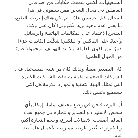
السبعينيات، لكنني سمعتُ حكايات من أصدقائي
العاملين في مجال الشحن ممن سبقوني في هذا
المجال. قبل خمسين عامًا، لم يكن هناك إنترنت بالطبع،
ما يعني عدم وجود بريد إلكتروني! كان على وكلاء
الشحن الاعتماد على المكالمات الهاتفية والرسائل،
وأحيانًا على الفاكس أو التلكس! شكّلت الكاتبات جزءًا
كبيرًا من القوى العاملة، وكانت الهواتف المحمولة ضربًا
من الخيال العلمي!
كان التصدير صعباً، ولذلك كان من شبه المستحيل على
الشركات الصغيرة القيام به. فقط الشركات الكبيرة
التي تمتلك البنية التحتية والموارد اللازمة هي التي
تستطيع تحقيق ذلك.
أما اليوم، فنحن في وضع مختلف تماماً. بإمكان أي
شخص الاستيراد والتصدير والتجارة في جميع أنحاء
العالم. أصبحت الاتصالات أسرع، وحجم التجارة أكبر،
والتكنولوجيا تُغير طريقة ممارسة الأعمال عاماً بعد
عام.