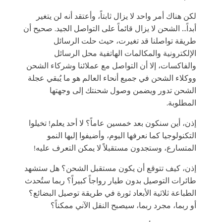
لكن هناك أمر واحد لا يزال ثابتاً، وأعتقد أنه لن يتغير
أبداً... الشحن لا يزال قائماً على التواصل الجيد. صحيح أن
طريقة تواصلنا قد تغيرت، حيث حلت الرسائل
الإلكترونية والمكالمات الهاتفية محل الرسائل
والفاكسات، إلا أن التواصل مع عملائنا وشركاء الشحن
ووكلاء الشحن في جميع أنحاء العالم هو ما يُبقي عجلة
الشحن تدور ويضمن وصول شحنتك إلى وجهتها
المطلوبة.
إذن، أين سنكون بعد خمسين عاماً؟ لا أحد يعلم! تخيلوا
التكنولوجيا كما نعرفها اليوم، وأضيفوا إليها النمو
المتسارع، وستجدون مستقبلاً لا يمكن التعرف عليه!
إذن، كيف تتوقع أن يكون مستقبل الشحن؟ هل ستشهد
طائرات التوصيل بدون طيار رواجاً كبيراً؟ ربما ستُحدث
الطباعة ثلاثية الأبعاد ثورة في طريقة توصيل البضائع؟
أو ربما، مجرد ربما، سيصبح النقل الآني ممكناً؟